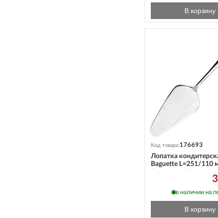
В корзину
176693
Код товара:
Лопатка кондитерск
Baguette L=251/110 
Eternum 1610-8
3
в наличии на 
В корзину