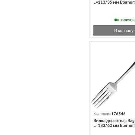
L=113/35 мм Eternu
в наличии
В корзину
176546
Код товара:
Вилка десертная Bag
L=183/60 мм Eternu