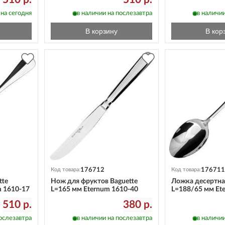
 на сегодня
в наличии на послезавтра
в наличии
В корзину
В кор
176712
176711
Код товара:
Код товара:
tte
Нож для фруктов Baguette
Ложка десертная
m 1610-17
L=165 мм Eternum 1610-40
L=188/65 мм Et
510 р.
380 р.
послезавтра
в наличии на послезавтра
в наличии