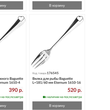
зину
В корзину
176545
Код товара:
жного Baguette
Вилка для рыбы Baguette
ernum 1610-4
L=181/60 мм Eternum 1610-16
390 р.
520 р.
 на послезавтра
в наличии на послезавтра
зину
В корзину