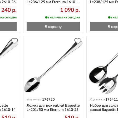
m 2610-26
L=236/125 мм Eternum 1610-
L=238/125 мм E
45
240 р.
1 090 р.
 на сегодня
в наличии на сегодня
в на
В корзину
В кор
176720
176411
Код товара:
Код товара:
uette
Ложка для коктейлей Baguette
Набор для салат
m 1610-14
L=201/50 мм Eternum 1610-25
вилка) Baguette
Eternum 1610-1
510 р.
510 р.