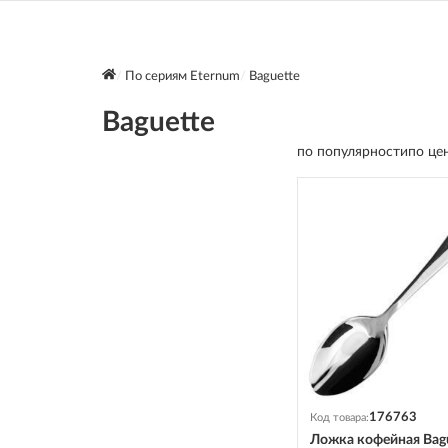
По сериям Eternum
Baguette
Baguette
по популярности
по це
176763
Код товара:
Ложка кофейная Bag