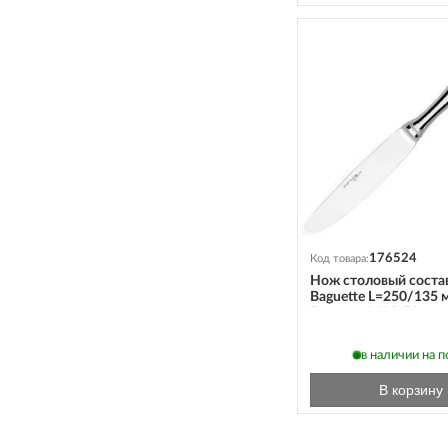
176524
Код товара:
Нож столовый соста
Baguette L=250/135 
Eternum 1610-51
в наличии на 
В корзину