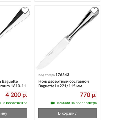
176343
Код товара:
 Baguette
Нож десертный составной
ernum 1610-11
Baguette L=221/115 мм
Eternum 1610-61
4 200 р.
770 р.
 на послезавтра
в наличии на послезавтра
зину
В корзину