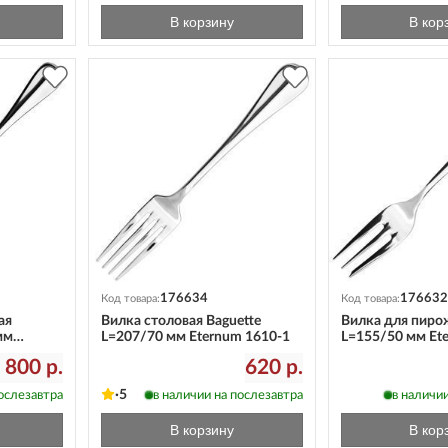
В корзину
В кор
176634
176632
Код товара:
Код товара:
ая
Вилка столовая Baguette
Вилка для пиро
мм
L=207/70 мм Eternum 1610-1
L=155/50 мм Et
 800 р.
620 р.
5
послезавтра
в наличии на послезавтра
в наличии
В корзину
В кор