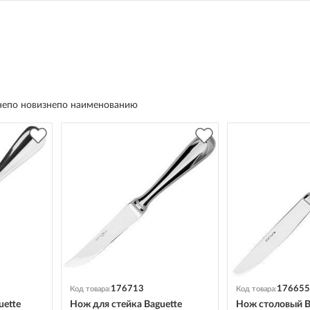
не
по новизне
по наименованию
176713
176655
Код товара:
Код товара:
uette
Нож для стейка Baguette
Нож столовый B