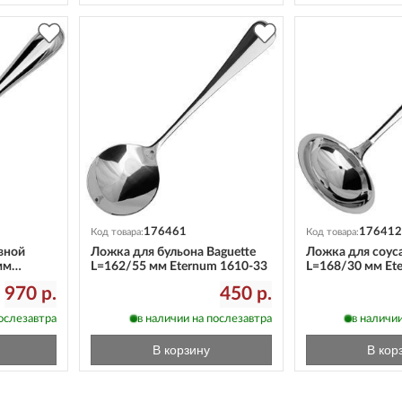
176461
176412
Код товара:
Код товара:
вной
Ложка для бульона Baguette
Ложка для соуса
мм
L=162/55 мм Eternum 1610-33
L=168/30 мм Et
970 р.
450 р.
послезавтра
в наличии на послезавтра
в наличии
В корзину
В кор