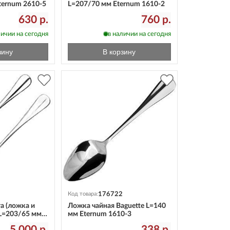
ternum 2610-5
L=207/70 мм Eternum 1610-2
630 р.
760 р.
личии на сегодня
в наличии на сегодня
зину
В корзину
176722
Код товара:
а (ложка и
Ложка чайная Baguette L=140
 L=203/65 мм
мм Eternum 1610-3
0
5 000 р.
338 р.