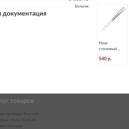
Бельгия
я документация
Нож
столовый
Atlantis
540 р.
L=236/120 мм
Eternum 3010-
5
лог товаров
ые приборы Eternum
овка стола Eternum
иям Eternum