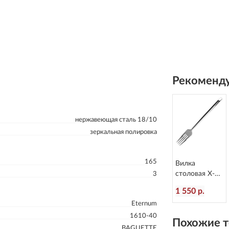
Рекоменду
нержавеющая сталь 18/10
зеркальная полировка
165
Вилка
столовая X-15
3
L=218/65 мм
1 550 р.
Eternum 1860-
Eternum
1
1610-40
Похожие т
BAGUETTE