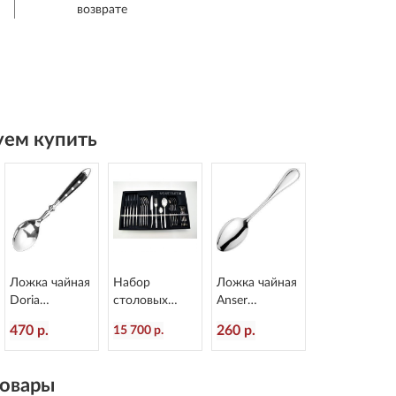
возврате
ем купить
Ложка чайная
Набор
Ложка чайная
Doria
столовых
Anser
L=153/50 мм
приборов
L=144/50 мм
470 р.
260 р.
15 700 р.
Eternum 8004-
Alaska 24
Eternum 1670-
3
предмета
3
Eternum2080-
овары
BE24