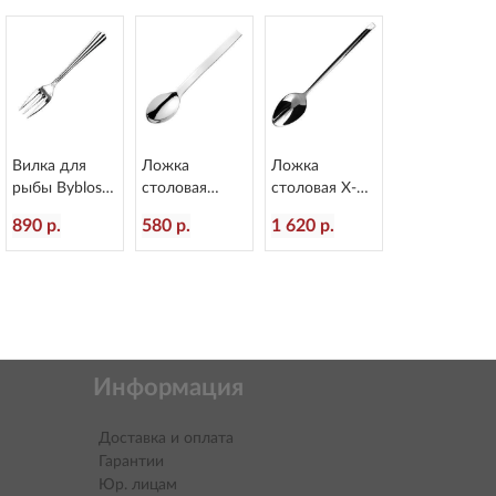
Вилка для
Ложка
Ложка
рыбы Byblos
столовая
столовая X-15
L=178/60 мм
Alinea
L=218/60 мм
890 р.
580 р.
1 620 р.
Eternum 1840-
L=207/60 мм
Eternum 1860-
16
Eternum 3020-
2
2
Информация
Доставка и оплата
Гарантии
Юр. лицам