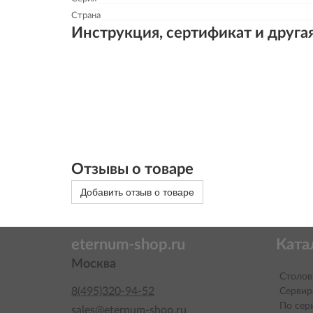
Страна
Инструкция, сертификат и друга
Отзывы о товаре
Добавить отзыв о товаре
eternum-shop.ru
Ката
Москва
Столов
8(495)320-94-52
Сервир
По сер
sales@eternum-shop.ru