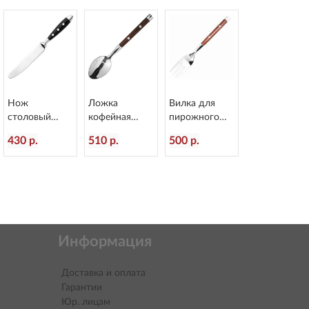
1
Нож
Ложка
Вилка для
столовый
кофейная
пирожного
Doria
Rustic
Rustic
430 р.
510 р.
500 р.
L=214/12 мм
пластиковая
пластиковая
Eternum 8004-
ручка
ручка
5
L=110/30 мм
L=151/50 мм
Eternum 8005-
Eternum 8005-
26
4
Информация
Доставка и оплата
Гарантии
Юр. лицам