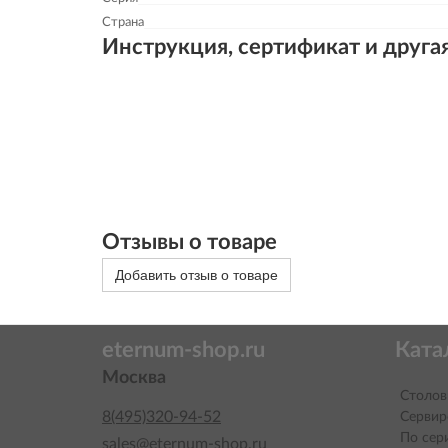
Страна
Инструкция, сертификат и друга
Отзывы о товаре
Добавить отзыв о товаре
eternum-shop.ru
Ката
Москва
Столов
8(495)320-94-52
Сервир
По сер
sales@eternum-shop.ru