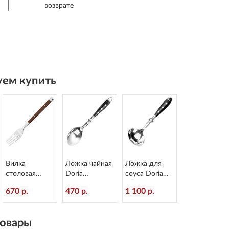
возврате
ем купить
Вилка
Ложка чайная
Ложка для
столовая
Doria
соуса Doria
Rustic
L=153/50 мм
L=186/47 мм
670 р.
470 р.
1 100 р.
пластиковая
Eternum 8004-
Eternum 8004-
ручка
3
11
L=200/60 мм
овары
Eternum 8005-