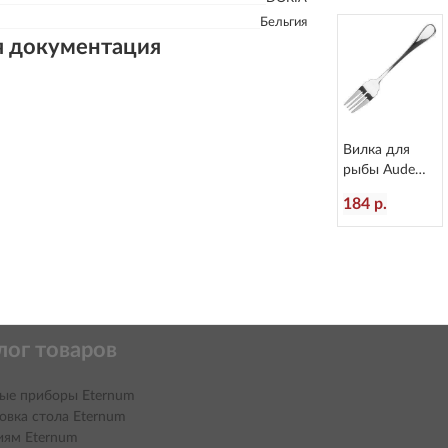
Бельгия
я документация
Вилка для
рыбы Aude
L=181/60 мм
184 р.
Eternum 1922-
16
лог товаров
ые приборы Eternum
овка стола Eternum
иям Eternum