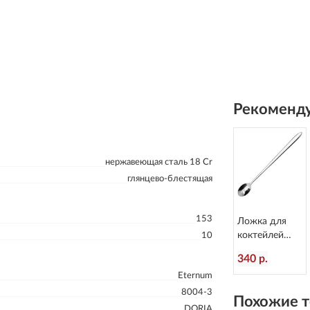
Рекоменду
нержавеющая сталь 18 Cr
глянцево-блестящая
153
Ложка для
коктейлей
10
Alaska
340 р.
L=201/37 мм
Eternum
Eternum 2080-
25
8004-3
Похожие т
DORIA