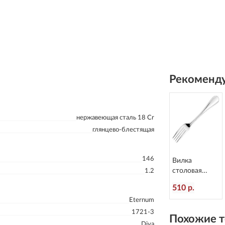
Рекоменду
нержавеющая сталь 18 Cr
глянцево-блестящая
146
Вилка
столовая
1.2
Anser
510 р.
L=209/70 мм
Eternum
Eternum 1670-
1
1721-3
Похожие т
Diva