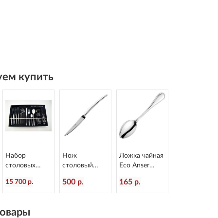
ем купить
Набор
Нож
Ложка чайная
столовых
столовый
Eco Anser
приборов
Alaska
L=145/52 мм
500 р.
165 р.
15 700 р.
Alaska 24
L=226/100 мм
Eternum 968-3
предмета
Eternum 2080-
Eternum2080-
5
овары
BE24