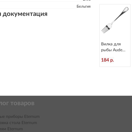
Бельгия
я документация
Вилка для
рыбы Aude
L=181/60 мм
184 р.
Eternum 1922-
16
лог товаров
ые приборы Eternum
овка стола Eternum
иям Eternum