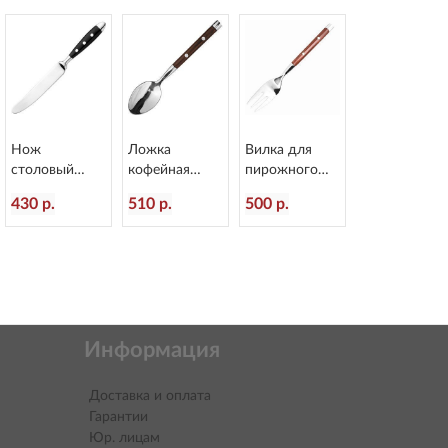
Нож
Ложка
Вилка для
столовый
кофейная
пирожного
Doria
Rustic
Rustic
430 р.
510 р.
500 р.
L=214/12 мм
пластиковая
пластиковая
Eternum 8004-
ручка
ручка
5
L=110/30 мм
L=151/50 мм
Eternum 8005-
Eternum 8005-
26
4
Информация
Доставка и оплата
Гарантии
Юр. лицам