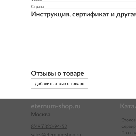
Страна
Инструкция, сертификат и друга
Отзывы о товаре
Добавить отзыв о товаре
eternum-shop.ru
Ката
Москва
Столов
8(495)320-94-52
Сервир
По сер
sales@eternum-shop.ru