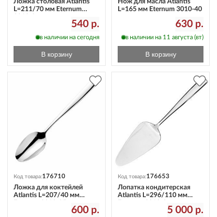
Ложка столовая Atlantis
Нож для масла Atlantis
L=211/70 мм Eternum
L=165 мм Eternum 3010-40
3010-2
540 р.
630 р.
в наличии на сегодня
в наличии на 11 августа (вт)
В корзину
В корзину
176710
176653
Код товара:
Код товара:
Ложка для коктейлей
Лопатка кондитерская
Atlantis L=207/40 мм
Atlantis L=296/110 мм
Eternum 3010-25
Eternum 3010-8
600 р.
5 000 р.