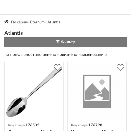
По сериям Eternum
Atlantis
Atlantis
Фильтр
по популярности
по цене
по новизне
по наименованию
176535
176798
Код товара:
Код товара: