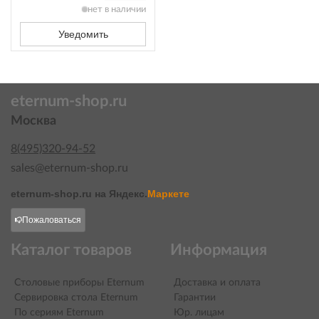
нет в наличии
Уведомить
eternum-shop.ru
Москва
8(495)320-94-52
sales@eternum-shop.ru
eternum-shop.ru на
Яндекс.
Маркете
Пожаловаться
Каталог товаров
Информация
Столовые приборы Eternum
Доставка и оплата
Сервировка стола Eternum
Гарантии
По сериям Eternum
Юр. лицам