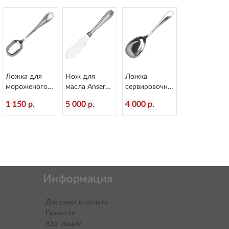
Ложка для
Нож для
Ложка
мороженого
масла Anser
сервировочна
Anser
L=205/100 мм
я Anser
1 150 р.
5 000 р.
4 000 р.
L=138/45 мм
Eternum 1670-
L=223/91 мм
Eternum 1670-
27
Eternum 1670-
18
12
Информация
Доставка и оплата
Гарантии
Юр. лицам