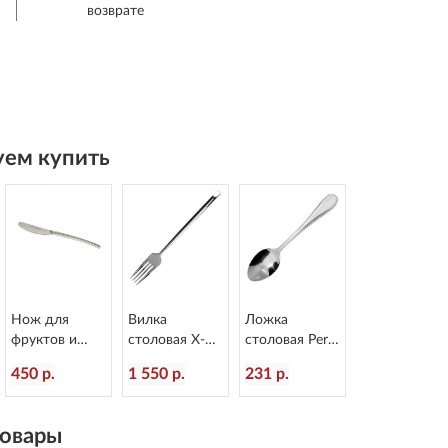
возврате
ем купить
Нож для
Вилка
Ложка
фруктов и
столовая X-15
столовая Perle
масла Alaska
L=218/65 мм
L=210/75 мм
450 р.
1 550 р.
231 р.
L=160/60 мм
Eternum 1860-
Eternum 302-2
Eternum 2080-
1
40
овары