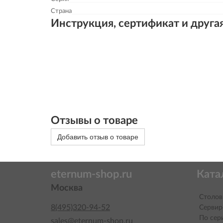
Страна
Инструкция, сертификат и друга
Отзывы о товаре
Добавить отзыв о товаре
eternum-shop.ru
Ката
Москва
Столов
8(495)320-94-52
Сервир
По сер
sales@eternum-shop.ru