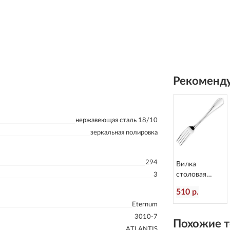
Рекоменду
нержавеющая сталь 18/10
зеркальная полировка
294
Вилка
столовая
3
Anser
510 р.
L=209/70 мм
Eternum
Eternum 1670-
1
3010-7
Похожие т
ATLANTIS