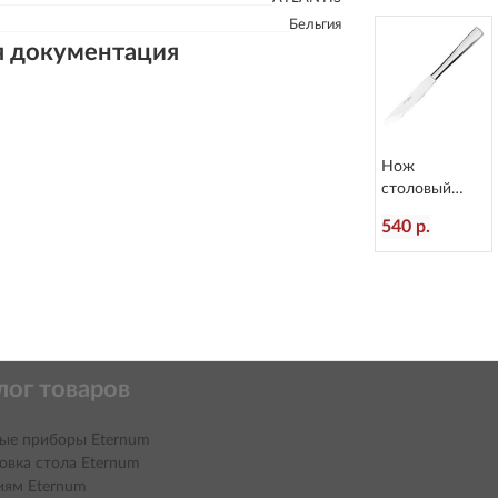
Бельгия
я документация
Нож
столовый
Atlantis
540 р.
L=236/120 мм
Eternum 3010-
5
лог товаров
ые приборы Eternum
овка стола Eternum
иям Eternum