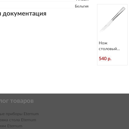
1
Бельгия
я документация
Нож
столовый
Atlantis
540 р.
L=236/120 мм
Eternum 3010-
5
лог товаров
ые приборы Eternum
овка стола Eternum
иям Eternum