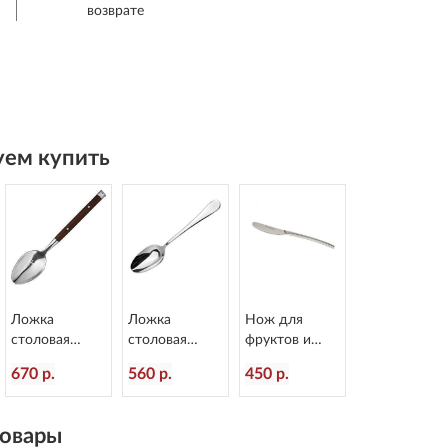
возврате
ем купить
Ложка
Ложка
Нож для
столовая
столовая
фруктов и
Rustic
Arcade
масла Alaska
670 р.
560 р.
450 р.
пластиковая
L=207/70 мм
L=160/60 мм
ручка
Eternum 1620-
Eternum 2080-
L=199/60 мм
2
40
овары
Eternum 8005-