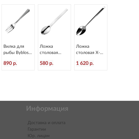
2
Вилка для
Ложка
Ложка
рыбы Byblos
столовая
столовая X-15
L=178/60 мм
Alinea
L=218/60 мм
890 р.
580 р.
1 620 р.
Eternum 1840-
L=207/60 мм
Eternum 1860-
16
Eternum 3020-
2
2
Информация
Доставка и оплата
Гарантии
Юр. лицам