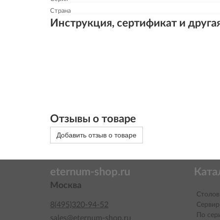
Страна
Инструкция, сертификат и друга
Отзывы о товаре
Добавить отзыв о товаре
eternum-shop.ru
Ката
Москва
Столов
8(495)320-94-52
Сервир
По сер
sales@eternum-shop.ru