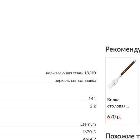
Рекоменду
нержавеющая сталь 18/10
зеркальная полировка
144
Вилка
столовая
2.2
Rustic
670 р.
пластиковая
Eternum
ручка
L=200/60 мм
1670-3
Похожие т
Eternum 8005-
ANSER