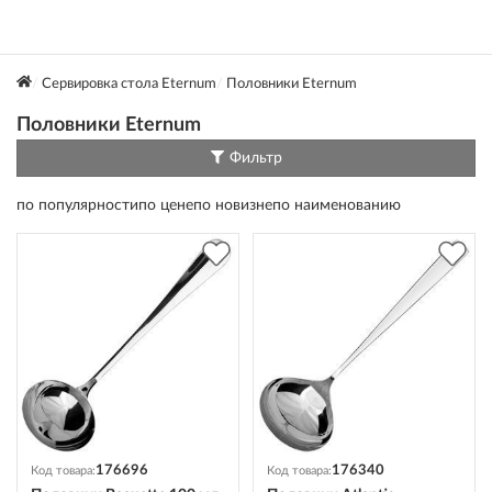
Сервировка стола Eternum
Половники Eternum
Половники Eternum
Фильтр
по популярности
по цене
по новизне
по наименованию
176696
176340
Код товара:
Код товара: