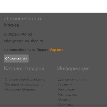
eternum-shop.ru
Москва
8(495)320-94-52
sales@eternum-shop.ru
eternum-shop.ru на
Яндекс.
Маркете
Пожаловаться
Каталог товаров
Информация
Столовые приборы Eternum
Доставка и оплата
Сервировка стола Eternum
Гарантии
По сериям Eternum
Юр. лицам
Распродажа
Оферта
Политика