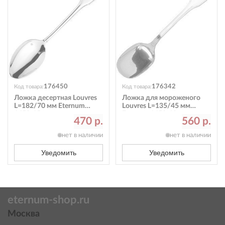
176450
176342
Код товара:
Код товара:
Ложка десертная Louvres
Ложка для мороженого
L=182/70 мм Eternum
Louvres L=135/45 мм
1650-15
Eternum 1650-18
470 р.
560 р.
нет в наличии
нет в наличии
Уведомить
Уведомить
eternum-shop.ru
Москва