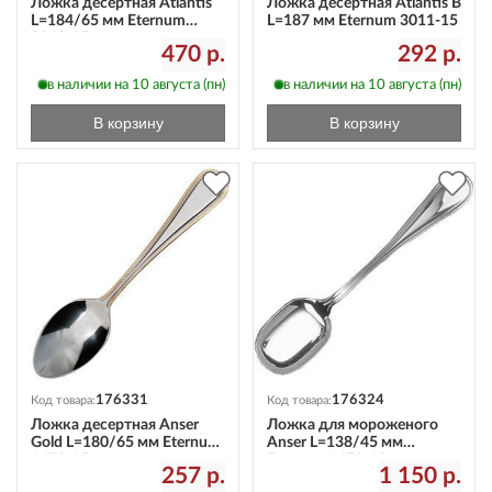
Ложка десертная Atlantis
Ложка десертная Atlantis B
L=184/65 мм Eternum
L=187 мм Eternum 3011-15
3010-15
470 р.
292 р.
в наличии на 10 августа (пн)
в наличии на 10 августа (пн)
В корзину
В корзину
176331
176324
Код товара:
Код товара:
Ложка десертная Anser
Ложка для мороженого
Gold L=180/65 мм Eternum
Anser L=138/45 мм
1673-15
Eternum 1670-18
257 р.
1 150 р.