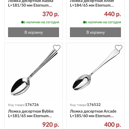
Ложка десертная Alaska
Ложка десертная Anser
L=181/50 мм Eternum
L=184/65 мм Eternum
2080-15
1670-15
370 р.
440 р.
в наличии на сегодня
в наличии на сегодня
В корзину
В корзину
176726
176532
Код товара:
Код товара:
Ложка десертная Byblos
Ложка десертная Arcade
L=181/65 мм Eternum
L=185/60 мм Eternum
1840-15
1620-15
920 р.
400 р.