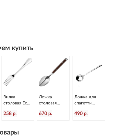
ем купить
Вилка
Ложка
Ложка для
столовая Eco
столовая
спагетти
Anser
Rustic
Alaska
258 р.
670 р.
490 р.
L=205/72 мм
пластиковая
L=213/55 мм
Eternum 968-1
ручка
Eternum 2080-
L=199/60 мм
36
овары
Eternum 8005-