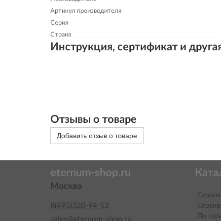
Артикул производителя
Серия
Страна
Инструкция, сертификат и друга
Отзывы о товаре
Добавить отзыв о товаре
eternum-shop.ru
Ката
Москва
Столов
8(495)320-94-52
Сервир
По сер
sales@eternum-shop.ru