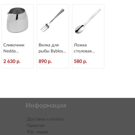
2
Сливочник
Вилка для
Ложка
Nedda
рыбы Byblos
столовая
Gastronum
L=178/60 мм
Alinea
2 630 р.
890 р.
580 р.
150 мл
Eternum 1840-
L=207/60 мм
Eternum 7415
16
Eternum 3020-
2
Информация
Доставка и оплата
Гарантии
Юр. лицам