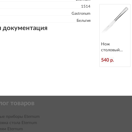
1514
Gastronum
Бельгия
я документация
Нож
столовый
Atlantis
540 р.
L=236/120 мм
Eternum 3010-
5
лог товаров
ые приборы Eternum
овка стола Eternum
иям Eternum