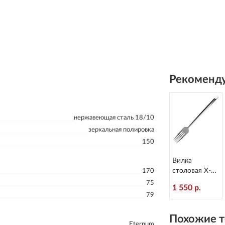
Рекоменду
нержавеющая сталь 18/10
зеркальная полировка
150
Вилка
столовая X-15
170
L=218/65 мм
75
1 550 р.
Eternum 1860-
79
1
Похожие т
Eternum