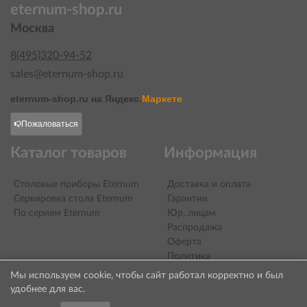
eternum-shop.ru
Москва
8(495)320-94-52
sales@eternum-shop.ru
eternum-shop.ru на
Яндекс.
Маркете
Пожаловаться
Каталог товаров
Информация
Столовые приборы Eternum
Доставка и оплата
Сервировка стола Eternum
Гарантии
По сериям Eternum
Юр. лицам
Распродажа
Оферта
Политика
конфиденциальности
Мы используем cookie, чтобы сайт работал корректно и был
Контакты
удобнее для вас.
О компании