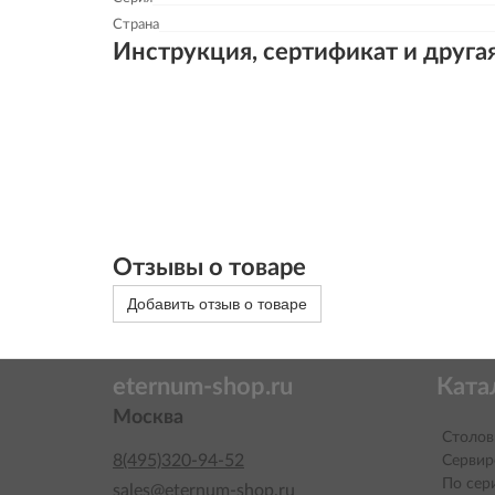
Страна
Инструкция, сертификат и друга
Отзывы о товаре
Добавить отзыв о товаре
eternum-shop.ru
Ката
Москва
Столов
8(495)320-94-52
Сервир
По сер
sales@eternum-shop.ru