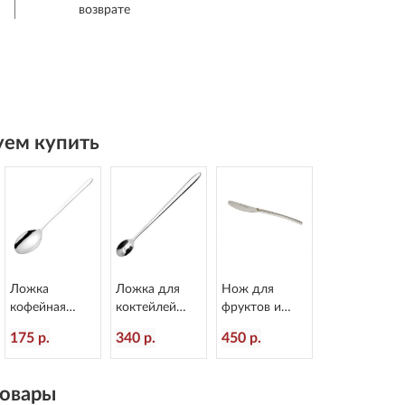
возврате
ем купить
Ложка
Ложка для
Нож для
кофейная
коктейлей
фруктов и
Alaska
Alaska
масла Alaska
175 р.
340 р.
450 р.
L=118/30 мм
L=201/37 мм
L=160/60 мм
Eternum 2080-
Eternum 2080-
Eternum 2080-
26
25
40
овары