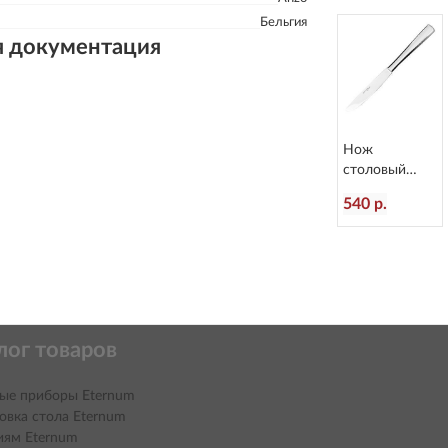
Бельгия
я документация
Нож
столовый
Atlantis
540 р.
L=236/120 мм
Eternum 3010-
5
лог товаров
ые приборы Eternum
овка стола Eternum
иям Eternum