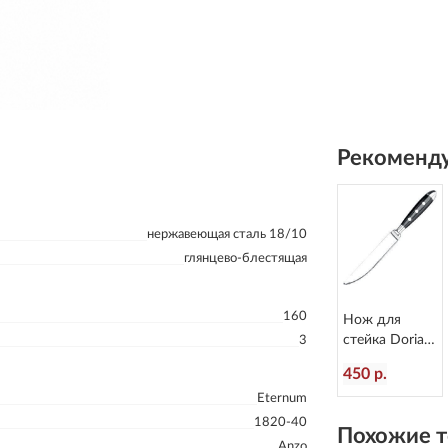
Рекоменду
нержавеющая сталь 18/10
глянцево-блестящая
160
Нож для
стейка Doria
3
L=214/110 мм
450 р.
Eternum 8004-
Eternum
45
1820-40
Похожие т
Anzo