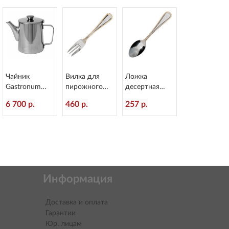
Чайник
Вилка для
Ложка
Gastronum
пирожного
десертная
350 мл
Anser Gold
Anser Gold
6 700 р.
460 р.
257 р.
Eternum 9-231
L=145/50 мм
L=180/65 мм
Eternum 1673-
Eternum 1673-
4
15
Информация
Доставка и оплата
Гарантии
Юр. лицам