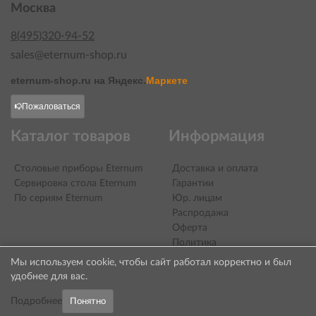
Москва
8(495)320-94-52
sales@eternum-shop.ru
eternum-shop.ru на
Яндекс.
Маркете
Пожаловаться
Каталог товаров
Информация
Столовые приборы Eternum
Доставка и оплата
Сервировка стола Eternum
Гарантии
По сериям Eternum
Юр. лицам
Распродажа
Оферта
Политика
конфиденциальности
Мы используем cookie, чтобы сайт работал корректно и был
Контакты
удобнее для вас.
О компании
Подробнее
Понятно