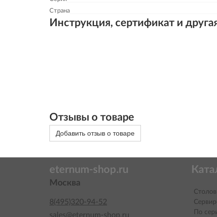
Страна
Инструкция, сертификат и друга
Отзывы о товаре
Добавить отзыв о товаре
eternum-shop.ru
Ката
Москва
Столов
8(495)320-94-52
Сервир
По сер
sales@eternum-shop.ru