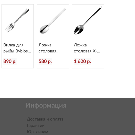
Вилка для
Ложка
Ложка
рыбы Byblos
столовая
столовая X-15
L=178/60 мм
Alinea
L=218/60 мм
890 р.
580 р.
1 620 р.
Eternum 1840-
L=207/60 мм
Eternum 1860-
16
Eternum 3020-
2
2
Информация
Доставка и оплата
Гарантии
Юр. лицам