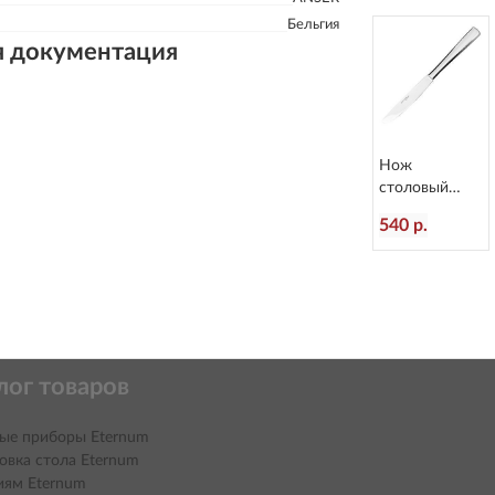
Бельгия
я документация
Нож
столовый
Atlantis
540 р.
L=236/120 мм
Eternum 3010-
5
лог товаров
ые приборы Eternum
овка стола Eternum
иям Eternum