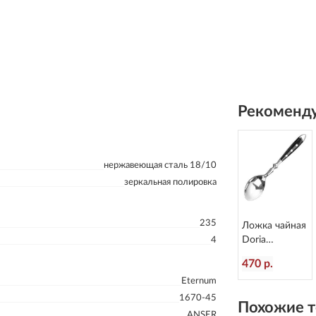
Рекоменду
нержавеющая сталь 18/10
зеркальная полировка
235
Ложка чайная
Doria
4
L=153/50 мм
470 р.
Eternum 8004-
Eternum
3
1670-45
Похожие т
ANSER