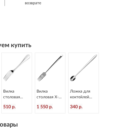
возврате
ем купить
Вилка
Вилка
Ложка для
столовая
столовая X-15
коктейлей
Anser
L=218/65 мм
Alaska
510 р.
1 550 р.
340 р.
L=209/70 мм
Eternum 1860-
L=201/37 мм
Eternum 1670-
1
Eternum 2080-
1
25
овары