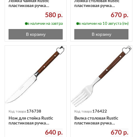
Ложка чайная Rustic
Ложка столовая Rustic
пластиковая ручка
пластиковая ручка
L=144/40 мм Eternum
L=199/60 мм Eternum
580 р.
670 р.
8005-3
8005-2
в наличии на завтра
в наличии на 10 августа (пн)
В корзину
В корзину
176738
176422
Код товара:
Код товара:
Нож для стейка Rustic
Вилка столовая Rustic
пластиковая ручка
пластиковая ручка
L=225/60 мм Eternum
L=200/60 мм Eternum
640 р.
670 р.
8005-45
8005-1