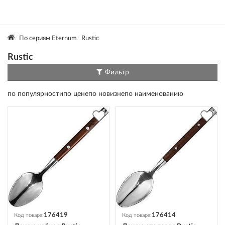
По сериям Eternum
Rustic
Rustic
Фильтр
по популярности
по цене
по новизне
по наименованию
176419
176414
Код товара:
Код товара: