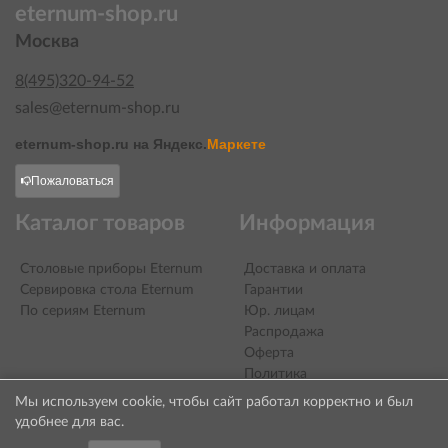
eternum-shop.ru
Москва
8(495)320-94-52
sales@eternum-shop.ru
eternum-shop.ru на
Яндекс.
Маркете
Пожаловаться
Каталог товаров
Информация
Столовые приборы Eternum
Доставка и оплата
Сервировка стола Eternum
Гарантии
По сериям Eternum
Юр. лицам
Распродажа
Оферта
Политика
конфиденциальности
Мы используем cookie, чтобы сайт работал корректно и был
Контакты
удобнее для вас.
О компании