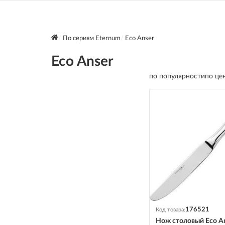
По сериям Eternum
Eco Anser
Eco Anser
по популярности
по це
176521
Код товара:
Нож столовый Eco A