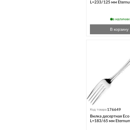
L=233/125 мм Etern
в наличии
В корзину
176649
Код товара:
Вилка десертная Eco
L=183/65 мм Eternu