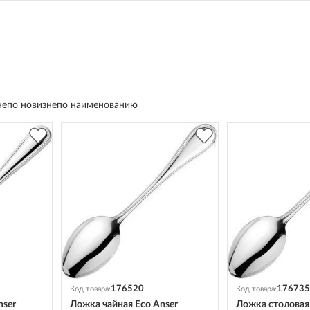
не
по новизне
по наименованию
176520
176735
Код товара:
Код товара:
nser
Ложка чайная Eco Anser
Ложка столовая 