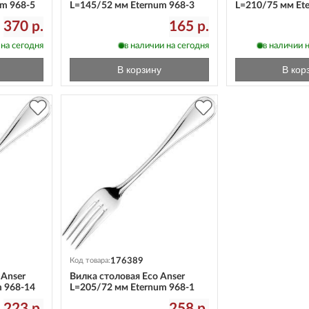
um 968-5
L=145/52 мм Eternum 968-3
L=210/75 мм Et
370 р.
165 р.
 на сегодня
в наличии на сегодня
в наличии н
В корзину
В кор
176389
Код товара:
 Anser
Вилка столовая Eco Anser
m 968-14
L=205/72 мм Eternum 968-1
223 р.
258 р.