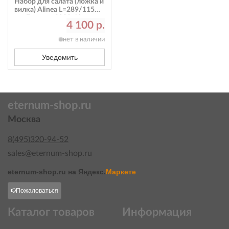
Набор для салата (ложка и
вилка) Alinea L=289/115
мм Eternum 3020-10
4 100 р.
нет в наличии
Уведомить
eternum-shop.ru
Москва
8(495)320-94-52
sales@eternum-shop.ru
eternum-shop.ru на
Яндекс.
Маркете
Пожаловаться
Каталог товаров
Информация