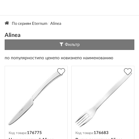
По сериям Eternum
Alinea
Alinea
Фильтр
по популярности
по цене
по новизне
по наименованию
176775
176683
Код товара:
Код товара: