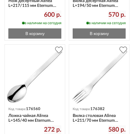
Нож десертный Alinea
Вилка десертная Alinea
L=217/115 мм Eternum
L=194/50 мм Eternum
3020-6
3020-14
600 р.
570 р.
в наличии на сегодня
в наличии на сегодня
В корзину
В корзину
176560
176382
Код товара:
Код товара:
Ложка чайная Alinea
Вилка столовая Alinea
L=145/40 мм Eternum
L=211/70 мм Eternum
3020-3
3020-1
272 р.
580 р.