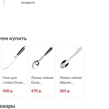
возврате
ем купить
Нож для
Ложка чайная
Ложка чайная
стейка Doria
Doria
Atlantis
L=214/110 мм
L=153/50 мм
L=144/50 мм
450 р.
470 р.
265 р.
Eternum 8004-
Eternum 8004-
Eternum 3010-
45
3
3
овары