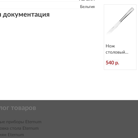
Бельгия
я документация
Нож
столовый
Atlantis
540 р.
L=236/120 мм
Eternum 3010-
5
лог товаров
ые приборы Eternum
овка стола Eternum
иям Eternum