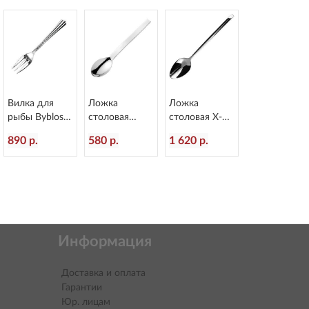
Вилка для
Ложка
Ложка
рыбы Byblos
столовая
столовая X-15
L=178/60 мм
Alinea
L=218/60 мм
890 р.
580 р.
1 620 р.
Eternum 1840-
L=207/60 мм
Eternum 1860-
16
Eternum 3020-
2
2
Информация
Доставка и оплата
Гарантии
Юр. лицам