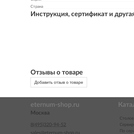
Страна
Инструкция, сертификат и друга
Отзывы о товаре
Добавить отзыв о товаре
eternum-shop.ru
Ката
Москва
Столов
8(495)320-94-52
Сервир
По сер
sales@eternum-shop.ru