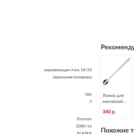
Рекоменду
нержавеющая сталь 18/10
зеркальная полировка
186
Ложка для
коктейлей
3
Alaska
340 р.
L=201/37 мм
Eternum
Eternum 2080-
25
2080-16
Похожие т
ALASKA