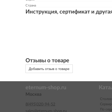
Страна
Инструкция, сертификат и друга
Отзывы о товаре
Добавить отзыв о товаре
eternum-shop.ru
Ката
Москва
Столов
8(495)320-94-52
Сервир
По сер
sales@eternum-shop.ru