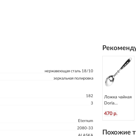
Рекоменду
нержавеющая сталь 18/10
зеркальная полировка
182
Ложка чайная
Doria
3
L=153/50 мм
470 р.
Eternum 8004-
Eternum
3
2080-33
Похожие т
ALASKA