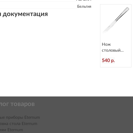
Бельгия
я документация
Нож
столовый
Atlantis
540 р.
L=236/120 мм
Eternum 3010-
5
лог товаров
ые приборы Eternum
овка стола Eternum
иям Eternum