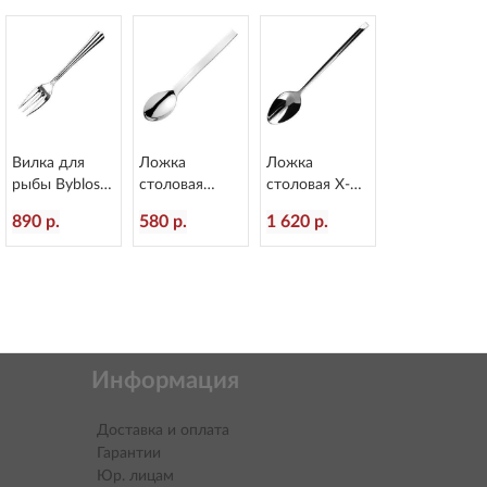
2
Вилка для
Ложка
Ложка
рыбы Byblos
столовая
столовая X-15
L=178/60 мм
Alinea
L=218/60 мм
890 р.
580 р.
1 620 р.
Eternum 1840-
L=207/60 мм
Eternum 1860-
16
Eternum 3020-
2
2
Информация
Доставка и оплата
Гарантии
Юр. лицам