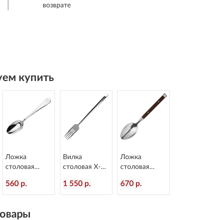
возврате
ем купить
Ложка
Вилка
Ложка
столовая
столовая X-15
столовая
Arcade
L=218/65 мм
Rustic
560 р.
1 550 р.
670 р.
L=207/70 мм
Eternum 1860-
пластиковая
Eternum 1620-
1
ручка
2
L=199/60 мм
овары
Eternum 8005-