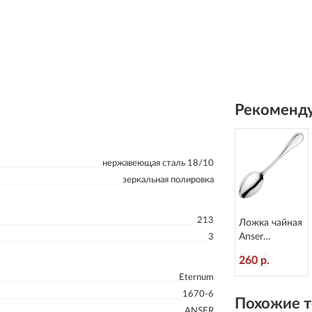
Рекоменду
нержавеющая сталь 18/10
зеркальная полировка
213
Ложка чайная
Anser
3
L=144/50 мм
260 р.
Eternum 1670-
Eternum
3
1670-6
Похожие т
ANSER