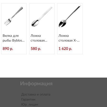
2
Вилка для
Ложка
Ложка
рыбы Byblos
столовая
столовая X-15
L=178/60 мм
Alinea
L=218/60 мм
890 р.
580 р.
1 620 р.
Eternum 1840-
L=207/60 мм
Eternum 1860-
16
Eternum 3020-
2
2
Информация
Доставка и оплата
Гарантии
Юр. лицам