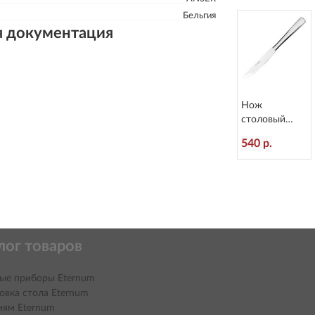
Бельгия
я документация
Нож
столовый
Atlantis
540 р.
L=236/120 мм
Eternum 3010-
5
лог товаров
ые приборы Eternum
овка стола Eternum
иям Eternum