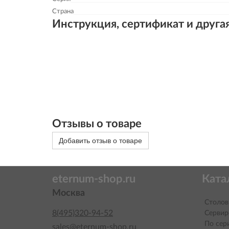
Страна
Инструкция, сертификат и друга
Отзывы о товаре
Добавить отзыв о товаре
eternum-shop.ru
Ката
Москва
Столов
8(495)320-94-52
Сервир
По сер
sales@eternum-shop.ru