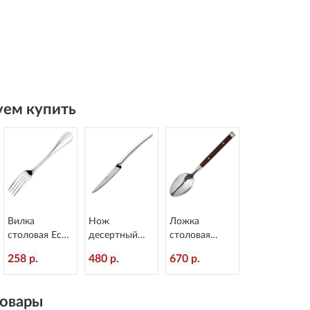
ем купить
Вилка
Нож
Ложка
столовая Eco
десертный
столовая
Anser
Alaska
Rustic
258 р.
480 р.
670 р.
L=205/72 мм
L=203/110 мм
пластиковая
Eternum 968-1
Eternum 2080-
ручка
6
L=199/60 мм
овары
Eternum 8005-