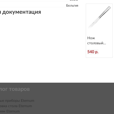
2
Бельгия
я документация
Нож
столовый
Atlantis
540 р.
L=236/120 мм
Eternum 3010-
5
лог товаров
ые приборы Eternum
овка стола Eternum
иям Eternum