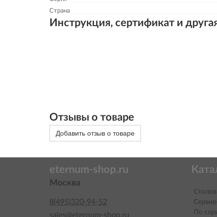
Страна
Инструкция, сертификат и друга
Отзывы о товаре
Добавить отзыв о товаре
eternum-shop.ru
Ката
Москва
Столов
8(495)320-94-52
Сервир
По сер
sales@eternum-shop.ru