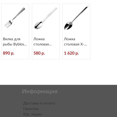
Вилка для
Ложка
Ложка
рыбы Byblos
столовая
столовая X-15
L=178/60 мм
Alinea
L=218/60 мм
890 р.
580 р.
1 620 р.
Eternum 1840-
L=207/60 мм
Eternum 1860-
16
Eternum 3020-
2
2
Информация
Доставка и оплата
Гарантии
Юр. лицам