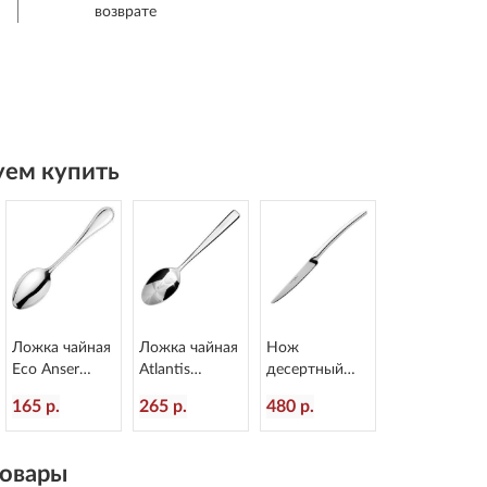
возврате
ем купить
Ложка чайная
Ложка чайная
Нож
Eco Anser
Atlantis
десертный
L=145/52 мм
L=144/50 мм
Alaska
165 р.
265 р.
480 р.
Eternum 968-3
Eternum 3010-
L=203/110 мм
3
Eternum 2080-
6
овары