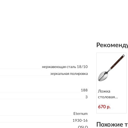
Рекоменду
нержавеющая сталь 18/10
зеркальная полировка
188
Ложка
столовая
3
Rustic
670 р.
пластиковая
Eternum
ручка
L=199/60 мм
1930-16
Похожие т
Eternum 8005-
OSLO