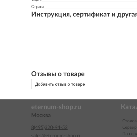
Страна
Инструкция, сертификат и друга
Отзывы о товаре
Добавить отзыв о товаре
eternum-shop.ru
Ката
Москва
Столов
8(495)320-94-52
Сервир
По сер
sales@eternum-shop.ru