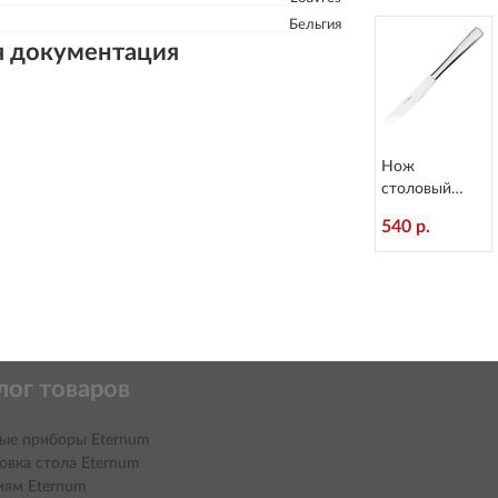
Бельгия
я документация
Нож
столовый
Atlantis
540 р.
L=236/120 мм
Eternum 3010-
5
лог товаров
ые приборы Eternum
овка стола Eternum
иям Eternum