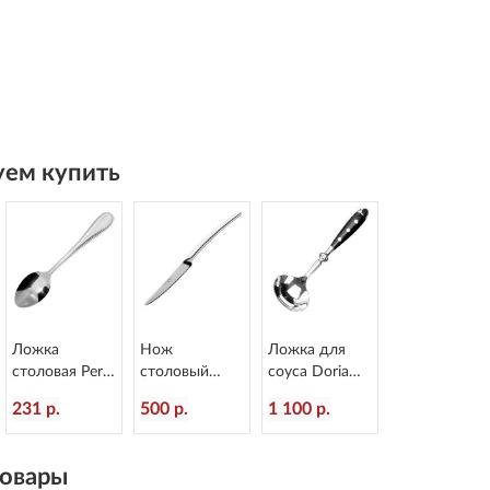
ем купить
Ложка
Нож
Ложка для
столовая Perle
столовый
соуса Doria
L=210/75 мм
Alaska
L=186/47 мм
231 р.
500 р.
1 100 р.
Eternum 302-2
L=226/100 мм
Eternum 8004-
Eternum 2080-
11
5
овары