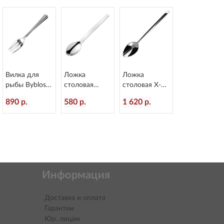
Вилка для
Ложка
Ложка
рыбы Byblos
столовая
столовая X-15
L=178/60 мм
Alinea
L=218/60 мм
890 р.
580 р.
1 620 р.
Eternum 1840-
L=207/60 мм
Eternum 1860-
16
Eternum 3020-
2
2
Информация
Доставка и оплата
Гарантии
Юр. лицам