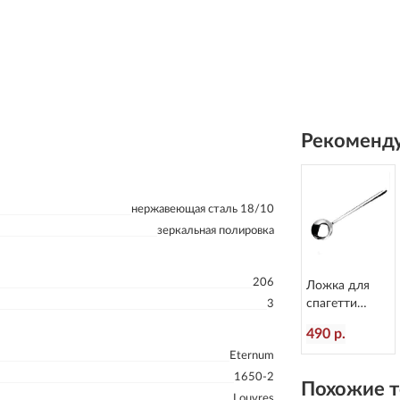
Рекоменду
нержавеющая сталь 18/10
зеркальная полировка
206
Ложка для
спагетти
3
Alaska
490 р.
L=213/55 мм
Eternum
Eternum 2080-
36
1650-2
Похожие т
Louvres