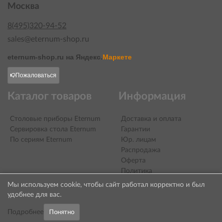
Москва
8(495)320-94-52
sales@eternum-shop.ru
eternum-shop.ru на
Яндекс.
Маркете
Пожаловаться
Каталог товаров
Информация
Столовые приборы Eternum
Доставка и оплата
Сервировка стола Eternum
Гарантии
По сериям Eternum
Юр. лицам
Распродажа
Оферта
Политика
конфиденциальности
Мы используем cookie, чтобы сайт работал корректно и был
Контакты
удобнее для вас.
О компании
Подробнее
Понятно