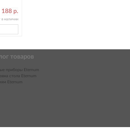
188 р.
т в наличии
лог товаров
ые приборы Eternum
овка стола Eternum
иям Eternum