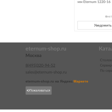
мм Eternum 1220-16
не
Уведомить
eternum-shop.ru
Ката
Москва
Столов
8(495)320-94-52
Сервир
По сер
sales@eternum-shop.ru
eternum-shop.ru на
Яндекс.
Маркете
Пожаловаться