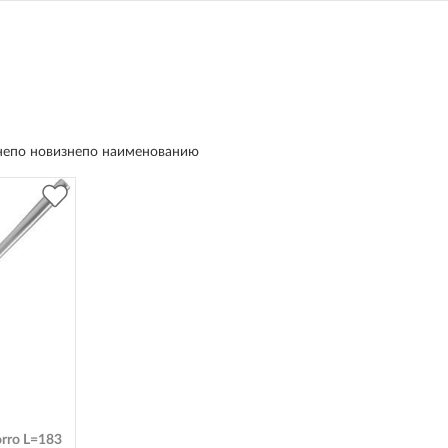
не
по новизне
по наименованию
rro L=183