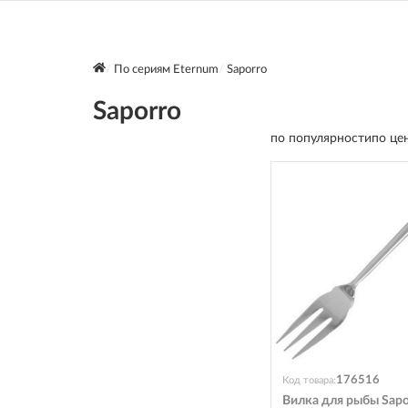
По сериям Eternum
Saporro
Saporro
по популярности
по це
176516
Код товара:
Вилка для рыбы Sapo