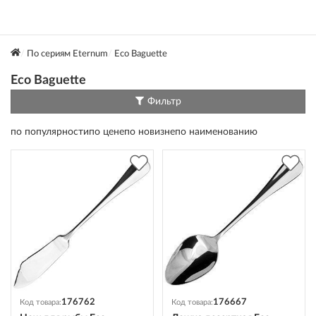
По сериям Eternum
Eco Baguette
Eco Baguette
Фильтр
по популярности
по цене
по новизне
по наименованию
176762
176667
Код товара:
Код товара: