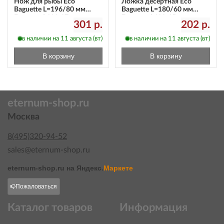
Нож для рыбы Eco
Ложка десертная Eco
Baguette L=196/80 мм
Baguette L=180/60 мм
Eternum 2611-17
Eternum 2611-15
301 р.
202 р.
в наличии на 11 августа (вт)
в наличии на 11 августа (вт)
В корзину
В корзину
eternum-shop.ru
Москва
8(495)320-94-52
sales@eternum-shop.ru
eternum-shop.ru на
Яндекс.
Маркете
Пожаловаться
Каталог товаров
Информация