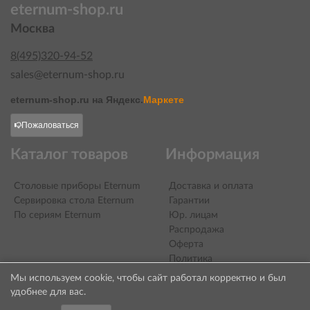
eternum-shop.ru
Москва
8(495)320-94-52
sales@eternum-shop.ru
eternum-shop.ru на
Яндекс.
Маркете
Пожаловаться
Каталог товаров
Информация
Столовые приборы Eternum
Доставка и оплата
Сервировка стола Eternum
Гарантии
По сериям Eternum
Юр. лицам
Распродажа
Оферта
Политика
конфиденциальности
Мы используем cookie, чтобы сайт работал корректно и был
Контакты
удобнее для вас.
О компании