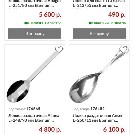
Ложка раздаточная Adagio
Ложка для спагетти Alaska
L=251/80 мм Eternum
L=213/55 мм Eternum
2090-12
2080-36
5 600 р.
490 р.
в наличии на завтра
в наличии на завтра
В корзину
В корзину
176665
176482
Код товара:
Код товара:
Ложка раздаточная Alinea
Ложка раздаточная Anser
L=248/90 мм Eternum
L=250/11 мм Eternum
3020-12
1670-9
4 800 р.
6 100 р.