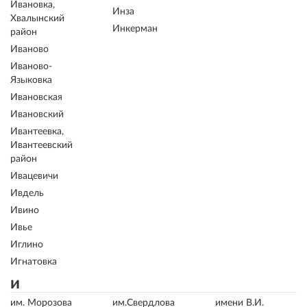
Ивановка,
Инза
Хвалынский
Инкерман
район
Иваново
Иваново-
Языковка
Ивановская
Ивановский
Ивантеевка,
Ивантеевский
район
Ивацевичи
Ивдель
Ивино
Ивье
Иглино
Игнатовка
и
им. Морозова
им.Свердлова
имени В.И.