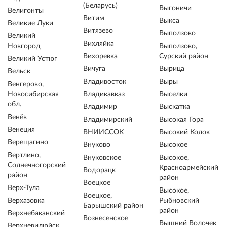
(Беларусь)
Выгоничи
Велигонты
Витим
Выкса
Великие Луки
Витязево
Выползово
Великий
Вихляйка
Новгород
Выползово,
Вихоревка
Сурский район
Великий Устюг
Вичуга
Вырица
Вельск
Владивосток
Выры
Венгерово,
Новосибирская
Владикавказ
Выселки
обл.
Владимир
Выскатка
Венёв
Владимирский
Высокая Гора
Венеция
ВНИИССОК
Высокий Колок
Верещагино
Внуково
Высокое
Вертлино,
Внуковское
Высокое,
Солнечногорский
Красноармейский
Водорацк
район
район
Воецкое
Верх-Тула
Высокое,
Воецкое,
Верхазовка
Рыбновский
Барышский район
район
Верхнебаканский
Вознесенское
Вышний Волочек
Верхневилюйск