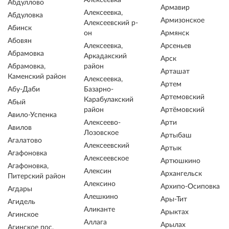
Алексеевка
Абдуллово
Армавир
Алексеевка,
Абдуловка
Армизонское
Алексеевский р-
Абинск
он
Армянск
Абовян
Алексеевка,
Арсеньев
Абрамовка
Аркадакский
Арск
Абрамовка,
район
Арташат
Каменский район
Алексеевка,
Артем
Абу-Даби
Базарно-
Артемовский
Карабулакский
Абый
район
Артёмовский
Авило-Успенка
Алексеево-
Арти
Авилов
Лозовское
Артыбаш
Агалатово
Алексеевский
Артык
Агафоновка
Алексеевское
Артюшкино
Агафоновка,
Алексин
Архангельск
Питерский район
Алексино
Архипо-Осиповка
Агдары
Алешкино
Ары-Тит
Агидель
Аликанте
Арыктах
Агинское
Аллага
Арылах
Агинское пос.