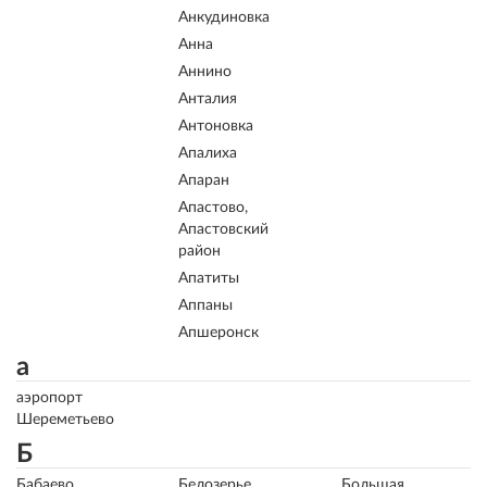
Анкудиновка
Анна
Аннино
Анталия
Антоновка
Апалиха
Апаран
Апастово,
Апастовский
район
Апатиты
Аппаны
Апшеронск
а
аэропорт
Шереметьево
Б
Бабаево
Белозерье
Большая