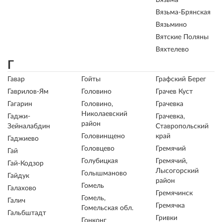
Вязьма
Вязьма-Брянская
Вязьмино
Вятские Поляны
Вяхтелево
Г
Гавар
Гойты
Графский Берег
Гаврилов-Ям
Головино
Грачев Куст
Гагарин
Головино,
Грачевка
Николаевский
Гаджи-
Грачевка,
район
Зейналабдин
Ставропольский
Головинщено
край
Гаджиево
Головцево
Гремячий
Гай
Голубицкая
Гремячий,
Гай-Кодзор
Лысогорский
Голышманово
Гайдук
район
Гомель
Галахово
Гремячинск
Гомель,
Галич
Гремячка
Гомельская обл.
Гальбштадт
Гривки
Гонконг