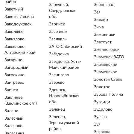
район
Заречный,
Зерноград
Заветный
Свердловская
Зея
Заветы Ильича
обл.
Зилаир
Заводоуковск
Заринск
Зима
Заволжье
Засечное
Зимовники
Завьялово
Заславль
Златоуст
Завьялово,
ЗАТО Сибирский
Змеиногорск
Алтайский край
Звёздочка
Знаменск ЗАТО
Загарино
Звёздочка, Усть-
Знаменский
Загородный
Майский район
Знаменское
Загоскино
Звенигово
Золотая Степь
Заиграево
Зверево
Золотое
Заинск
Здвинск,
Зубова Поляна
Новосибирская
Заклинье
обл.
Зугдиди
(Заклинское с/п)
Зеленец
Зудилово
Залари
Зеленец,
Зуевка
Залесный
Тереньгульский
Зуя
Залесово
район
Зырянка
Залесянка