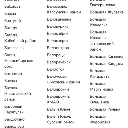
Екатериновка
Бабаюрт
Белозерье,
Карсунский район
Большая Журавка
Бавлы
Белокаменка
Большая
Бавтугай
Ивановка
Белокуриха
Багадя
Большая
Белоозёрск
Багадя,
Ивановка,
Кобяйский район
Белоозерск
Татищевский
Багаевская
Белоостров
район
Баган,
Белорецк
Большая Каменка
Новосибирская
Белореченск
Большая Кандала
обл.
Белосток
Большая
Баграмян
Белоусово,
Кандарать
Баевка
Жуковский район
Большая
Баевка,
Белоярский
Мартыновка
Николаевский
Белоярский,
Большая
район
ХМАО
Ольшанка
Базарный
Белый Ключ
Большая Рельня
Карабулак
Белый Ключ,
Большая
Байдулино
Сурский район
Федоровка
Байкалово