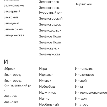
Зеленогорск
Зырянское
Залукокоаже
Зеленогорск,
Заозерный
Курортный р-н
Заокский
Зеленогорский
Западный
Зеленоградск
Заполярный
Зеленодольск
Запорожская
Зелёное Поле
Зеленое Поле
Зеленокумск
Зеленчукская
И
Ибреси
Игра
Иннополис
Ивангород
Иджеван
Иноземцево
Ивангород,
Ижевск
Инской
Кингисеппский р-
Избербаш
Инта
н
Излучинск
Интернациональное
Иваниха
Измир
Инчхон
Ивановка
Изобильный
Ипатово