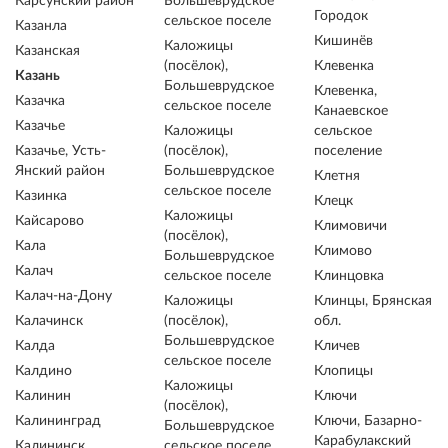
Карсунский район
Большеврудское
Городок
сельское поселе
Казанла
Кишинёв
Каложицы
Казанская
(посёлок),
Клевенка
Казань
Большеврудское
Клевенка,
Казачка
сельское поселе
Канаевское
Казачье
Каложицы
сельское
Казачье, Усть-
(посёлок),
поселение
Янский район
Большеврудское
Клетня
сельское поселе
Казинка
Клецк
Каложицы
Кайсарово
Климовичи
(посёлок),
Кала
Климово
Большеврудское
Калач
сельское поселе
Клинцовка
Калач-на-Дону
Каложицы
Клинцы, Брянская
Калачинск
(посёлок),
обл.
Большеврудское
Калда
Кличев
сельское поселе
Калдино
Клопицы
Каложицы
Калинин
Ключи
(посёлок),
Калининград
Ключи, Базарно-
Большеврудское
Карабулакский
Калининск
сельское поселе