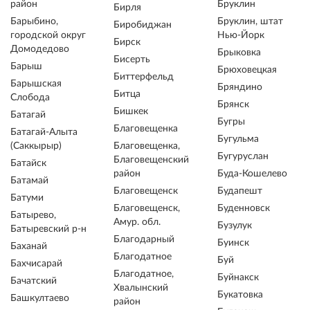
район
Бруклин
Бирля
Барыбино,
Бруклин, штат
Биробиджан
городской округ
Нью-Йорк
Бирск
Домодедово
Брыковка
Бисерть
Барыш
Брюховецкая
Биттерфельд
Барышская
Бряндино
Битца
Слобода
Брянск
Бишкек
Батагай
Бугры
Благовещенка
Батагай-Алыта
Бугульма
(Саккырыр)
Благовещенка,
Бугуруслан
Благовещенский
Батайск
район
Буда-Кошелево
Батамай
Благовещенск
Будапешт
Батуми
Благовещенск,
Буденновск
Батырево,
Амур. обл.
Бузулук
Батыревский р-н
Благодарный
Буинск
Баханай
Благодатное
Буй
Бахчисарай
Благодатное,
Буйнакск
Бачатский
Хвалынский
Букатовка
Башкултаево
район