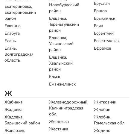
Еруслан
Новобурасский
Екатериновка,
район
Ершов
Екатериновский
район
Елшанка,
Ерыклинск
Тереньгульский
Екюндю
Есик
район
Елабуга
Ессентуки
Елшанка,
Елань
Ессентукская
Ульяновский
Елань,
Ефремов
район
Волгоградская
Елшанка,
область
Хвалынский
район
Ельск
Еманжелинск
Ж
Жабинка
Железнодорожный,
Житковичи
Калининградская
Жадовка
Жлобин
обл.
Жадовка,
Жлобин,
Жердевка
Барышский район
Гомельская обл.
Жестянка
Жанаозен,
Жодино