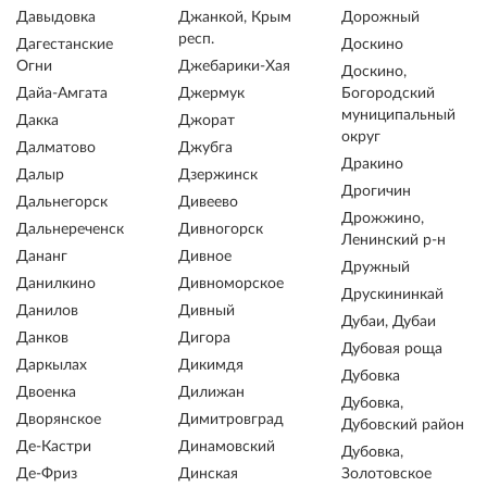
Давыдовка
Джанкой, Крым
Дорожный
респ.
Дагестанские
Доскино
Огни
Джебарики-Хая
Доскино,
Дайа-Амгата
Джермук
Богородский
муниципальный
Дакка
Джорат
округ
Далматово
Джубга
Дракино
Далыр
Дзержинск
Дрогичин
Дальнегорск
Дивеево
Дрожжино,
Дальнереченск
Дивногорск
Ленинский р-н
Дананг
Дивное
Дружный
Данилкино
Дивноморское
Друскининкай
Данилов
Дивный
Дубаи, Дубаи
Данков
Дигора
Дубовая роща
Даркылах
Дикимдя
Дубовка
Двоенка
Дилижан
Дубовка,
Дворянское
Димитровград
Дубовский район
Де-Кастри
Динамовский
Дубовка,
Де-Фриз
Динская
Золотовское