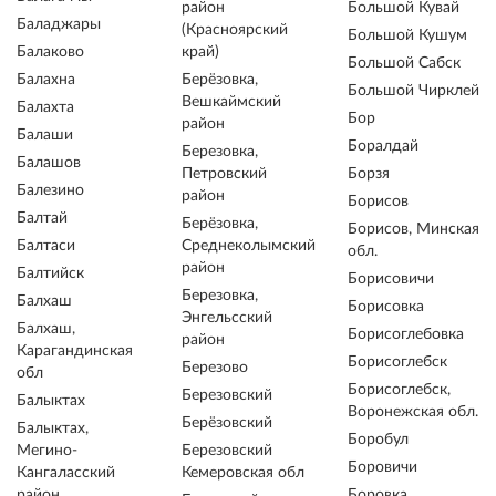
район
Большой Кувай
Баладжары
(Красноярский
Большой Кушум
Балаково
край)
Большой Сабск
Балахна
Берёзовка,
Большой Чирклей
Вешкаймский
Балахта
Бор
район
Балаши
Боралдай
Березовка,
Балашов
Петровский
Борзя
Балезино
район
Борисов
Балтай
Берёзовка,
Борисов, Минская
Балтаси
Среднеколымский
обл.
район
Балтийск
Борисовичи
Березовка,
Балхаш
Борисовка
Энгельсский
Балхаш,
Борисоглебовка
район
Карагандинская
Борисоглебск
Березово
обл
Борисоглебск,
Березовский
Балыктах
Воронежская обл.
Берёзовский
Балыктах,
Боробул
Мегино-
Березовский
Боровичи
Кангаласский
Кемеровская обл
район
Боровка