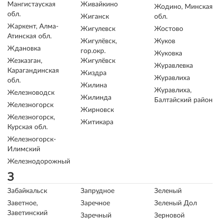
Мангистауская
Живайкино
Жодино, Минская
обл.
Жиганск
обл.
Жаркент, Алма-
Жигулевск
Жостово
Атинская обл.
Жигулёвск,
Жуков
Ждановка
гор.окр.
Жуковка
Жезказган,
Жигулёвск
Журавлевка
Карагандинская
Жиздра
Журавлиха
обл.
Жилина
Журавлиха,
Железноводск
Жилинда
Балтайский район
Железногорск
Жирновск
Железногорск,
Житикара
Курская обл.
Железногорск-
Илимский
Железнодорожный
З
Забайкальск
Запрудное
Зеленый
Заветное,
Заречное
Зеленый Дол
Заветинский
Заречный
Зерновой