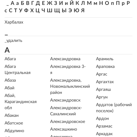
_
А
а
Б
В
Г
Д
Е
Ж
З
И
и
Й
К
Л
М
м
Н
О
п
П
р
Р
с
С
Т
У
Ф
Х
Ц
Ч
Ш
Щ
Ы
Э
Ю
Я
Харбалах
_
_удалить
А
Абага
Александровка
Арамиль
Абага
Александровка 3-
Араповка
Центральная
я
Аргас
Абаза
Александровка,
Аргахтах
Новомалыклинский
Абай
Аргаяш
район
Абай,
Аргун
Александровск
Карагандинская
Ардатов (рабочий
обл
Александровск-
поселок)
Сахалинский
Абакан
Ардон
Александровское
Абатское
Арзамас
Алексашкино
Абдулино
Аркадак