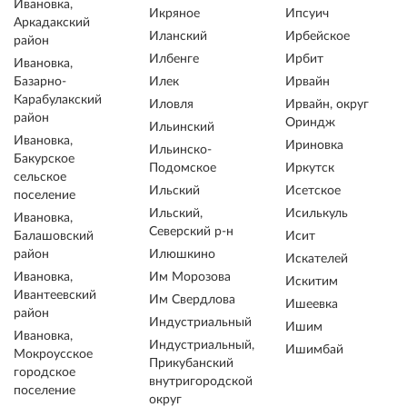
Ивановка,
Икряное
Ипсуич
Аркадакский
Иланский
Ирбейское
район
Илбенге
Ирбит
Ивановка,
Базарно-
Илек
Ирвайн
Карабулакский
Иловля
Ирвайн, округ
район
Ориндж
Ильинский
Ивановка,
Ириновка
Ильинско-
Бакурское
Подомское
Иркутск
сельское
Ильский
Исетское
поселение
Ильский,
Исилькуль
Ивановка,
Северский р-н
Балашовский
Исит
район
Илюшкино
Искателей
Ивановка,
Им Морозова
Искитим
Ивантеевский
Им Свердлова
Ишеевка
район
Индустриальный
Ишим
Ивановка,
Индустриальный,
Ишимбай
Мокроусское
Прикубанский
городское
внутригородской
поселение
округ