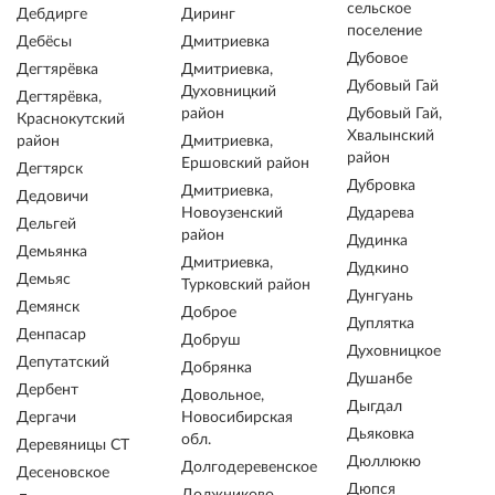
сельское
Дебдирге
Диринг
поселение
Дебёсы
Дмитриевка
Дубовое
Дегтярёвка
Дмитриевка,
Дубовый Гай
Духовницкий
Дегтярёвка,
район
Дубовый Гай,
Краснокутский
Хвалынский
район
Дмитриевка,
район
Ершовский район
Дегтярск
Дубровка
Дмитриевка,
Дедовичи
Новоузенский
Дударева
Дельгей
район
Дудинка
Демьянка
Дмитриевка,
Дудкино
Демьяс
Турковский район
Дунгуань
Демянск
Доброе
Дуплятка
Денпасар
Добруш
Духовницкое
Депутатский
Добрянка
Душанбе
Дербент
Довольное,
Дыгдал
Дергачи
Новосибирская
Дьяковка
обл.
Деревяницы СТ
Дюллюкю
Долгодеревенское
Десеновское
Дюпся