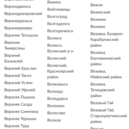
Воинка
Вяжля
Верхнедвинск
Войсковицы
Вяземский
Верхнеднепровский
Волгоград
Вязники
Верхнеуральск
Волгодонск
Вязовка
Верхнеяркеево
Волгореченск
Вязовка, Базарно-
Верхние Татышлы
Волжск
Карабулакский
Верхние
Волжск,
район
Тимерсяны
Волжский р-н
Вязовка,
Верхний
Волжский
Екатериновский
Балыклей
район
Волжский,
Верхний Еруслан
Красноярский
Вязовка,
Верхний Тагил
район
Майнский район
Верхний Услон
Волковыск
Вязовка,
Верхний Уфалей
Татищевский
Вологда
район
Верхняя Пышма
Володарск
Вязовый Гай
Верхняя Салда
Воложин
Вязовый Гай,
Верхняя Синячиха
Волосово
Старокулаткинский
Верхняя Терешка
Волхов
район
Верхняя Тура