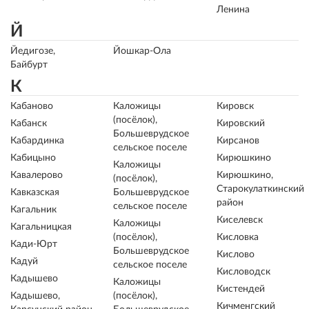
Ленина
Й
Йедигозе,
Йошкар-Ола
Байбурт
К
Кабаново
Каложицы
Кировск
(посёлок),
Кабанск
Кировский
Большеврудское
Кабардинка
Кирсанов
сельское поселе
Кабицыно
Кирюшкино
Каложицы
Кавалерово
Кирюшкино,
(посёлок),
Старокулаткинский
Кавказская
Большеврудское
район
сельское поселе
Кагальник
Киселевск
Каложицы
Кагальницкая
(посёлок),
Кисловка
Кади-Юрт
Большеврудское
Кислово
Кадуй
сельское поселе
Кисловодск
Кадышево
Каложицы
Кистендей
Кадышево,
(посёлок),
Кичменгский