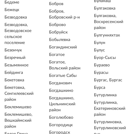
Буланаш
Бедеме
Бобров
Булгаковка
Бежецк
Бобров,
Булгаковка,
Безводовка
Бобровский р-н
Воскресенский
Безводовка,
Боброво
район
Безводовское
Бобруйск
Булгунняхтах
сельское
Бобылевка
поселение
Булун
Богандинский
Безенчук
Булус
Богатое
Безречный
Буор-Сысы
Богатое,
Безымянное
Бураево
Вольский район
Бейдинга
Бурасы
Богатые Сабы
Бекетовка
Бургас, Бургас
Богданович
Бекетовка,
Бурса
Богдашкино
Сенгилеевский
Бутурлинка
Богдашкино,
район
Бутурлинка,
Цильнинский
Беклемишево
Екатериновский
район
Беклемишево,
район
Боголюбово
Вешкаймский
Бутурлиновка,
Богородицк
район
Бутурлиновский
Богородск