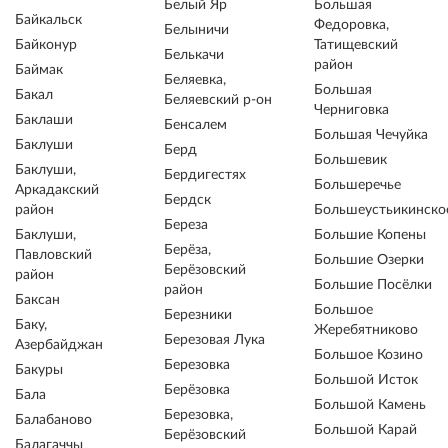
Белый Яр
Большая
Байкальск
Федоровка,
Белыничи
Байконур
Татищевский
Белькачи
район
Баймак
Беляевка,
Большая
Бакал
Беляевский р-он
Черниговка
Баклаши
Бенсалем
Большая Чечуйка
Баклуши
Берд
Большевик
Баклуши,
Бердигестях
Большеречье
Аркадакский
Бердск
район
Большеустьикинско
Береза
Баклуши,
Большие Копены
Берёза,
Павловский
Большие Озерки
Берёзовский
район
Большие Посёлки
район
Баксан
Большое
Березники
Баку,
Жеребятниково
Березовая Лука
Азербайджан
Большое Козино
Березовка
Бакуры
Большой Исток
Берёзовка
Бала
Большой Камень
Березовка,
Балабаново
Большой Карай
Берёзовский
Балагаччы