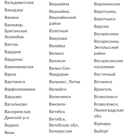
Вальдиватское
Вешкайма
Воронежская
Ванадзор
Вешкайма,
Воротынец
Ванино
Вешкаймский
Воротынск
район
Ванкувер,
Ворсма
Британская
Взлетный
Воскресенка
Колумбия
Викулово
Воскресенка,
Вантаа
Вилейка
Энгельсский
Вардане
Вилино
район
Варденис
Виллози
Воскресенское
Варениковская
поселение
Вилье-Сен-
Варна
Фредерик
Восточный
Вартемяги
Вильнюс, Литва
Воткинск
Варфоломеевка
Вилюйск
Врангель
Варшава
Вилючинск
Всеволожск
Васильково
Винзили
Всеволожск,
Ленинградская
Васюринская,
Витебск
обл.
Динской р-н
Витебск,
Вурнары
Ведено
Витебская обл.,
Белоруссия
Выборг
Веди