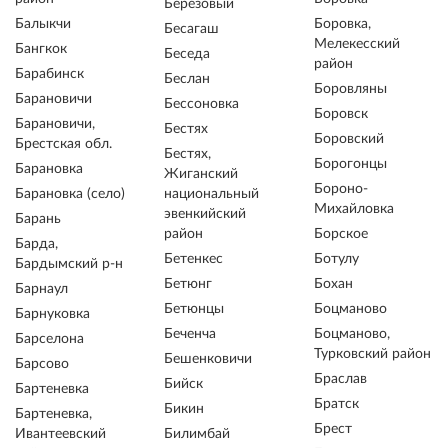
Березовый
Балыкчи
Боровка,
Бесагаш
Мелекесский
Бангкок
Беседа
район
Барабинск
Беслан
Боровляны
Барановичи
Бессоновка
Боровск
Барановичи,
Бестях
Боровский
Брестская обл.
Бестях,
Борогонцы
Барановка
Жиганский
Бороно-
Барановка (село)
национальный
Михайловка
эвенкийский
Барань
район
Борское
Барда,
Бетенкес
Ботулу
Бардымский р-н
Бетюнг
Бохан
Барнаул
Бетюнцы
Боцманово
Барнуковка
Беченча
Боцманово,
Барселона
Турковский район
Бешенковичи
Барсово
Браслав
Бийск
Бартеневка
Братск
Бикин
Бартеневка,
Брест
Ивантеевский
Билимбай