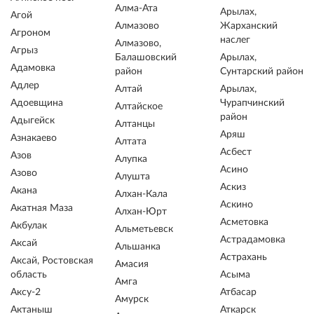
Алма-Ата
Арылах,
Агой
Алмазово
Жарханский
Агроном
наслег
Алмазово,
Агрыз
Балашовский
Арылах,
Адамовка
район
Сунтарский район
Адлер
Алтай
Арылах,
Адоевщина
Чурапчинский
Алтайское
район
Адыгейск
Алтанцы
Аряш
Азнакаево
Алтата
Асбест
Азов
Алупка
Асино
Азово
Алушта
Аскиз
Акана
Алхан-Кала
Аскино
Акатная Маза
Алхан-Юрт
Асметовка
Акбулак
Альметьевск
Астрадамовка
Аксай
Альшанка
Астрахань
Аксай, Ростовская
Амасия
область
Асыма
Амга
Аксу-2
Атбасар
Амурск
Актаныш
Аткарск