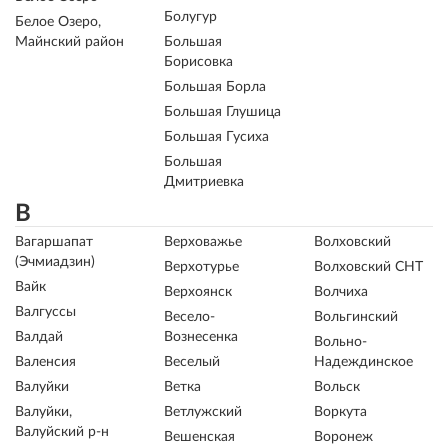
Болугур
Белое Озеро,
Майнский район
Большая
Борисовка
Большая Борла
Большая Глушица
Большая Гусиха
Большая
Дмитриевка
В
Вагаршапат
Верховажье
Волховский
(Эчмиадзин)
Верхотурье
Волховский СНТ
Вайк
Верхоянск
Волчиха
Валгуссы
Весело-
Вольгинский
Валдай
Вознесенка
Вольно-
Валенсия
Веселый
Надеждинское
Валуйки
Ветка
Вольск
Валуйки,
Ветлужский
Воркута
Валуйский р-н
Вешенская
Воронеж