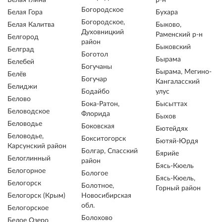
Белая Глина
р-н
Богородское
Белая Гора
Бухара
Богородское,
Белая Калитва
Быково,
Духовницкий
Раменский р-н
Белгород
район
Быковский
Белград
Боготол
Бырама
Белебей
Богучаны
Бырама, Мегино-
Белёв
Богучар
Кангаласский
Белиджи
Бодайбо
улус
Белово
Бока-Ратон,
Бысыттах
Беловодское
Флорида
Быхов
Беловодье
Боковская
Бютейдях
Беловодье,
Бокситогорск
Бютяй-Юрдя
Карсунский район
Болгар, Спасский
Бярийе
Белоглинный
район
Бясь-Кюель
Белогорное
Бологое
Бясь-Кюель,
Белогорск
Болотное,
Горный район
Белогорск (Крым)
Новосибирская
обл.
Белогорское
Болохово
Белое Озеро