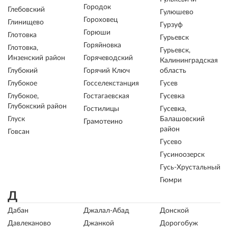
Городок
Глебовский
Гулюшево
Гороховец
Глинищево
Гурзуф
Горюши
Глотовка
Гурьевск
Горяйновка
Глотовка,
Гурьевск,
Инзенский район
Горячеводский
Калининградская
Глубокий
Горячий Ключ
область
Глубокое
Госселекстанция
Гусев
Глубокое,
Гостагаевская
Гусевка
Глубокский район
Гостилицы
Гусевка,
Глуск
Балашовский
Грамотеино
район
Говсан
Гусево
Гусиноозерск
Гусь-Хрустальный
Гюмри
Д
Дабан
Джалал-Абад
Донской
Давлеканово
Джанкой
Дорогобуж