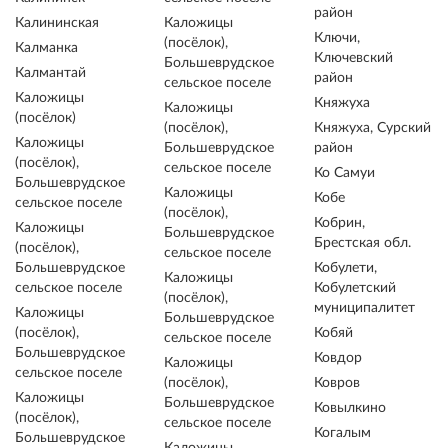
район
Калининская
Каложицы
Ключи,
(посёлок),
Калманка
Ключевский
Большеврудское
Калмантай
район
сельское поселе
Каложицы
Княжуха
Каложицы
(посёлок)
(посёлок),
Княжуха, Сурский
Каложицы
Большеврудское
район
(посёлок),
сельское поселе
Ко Самуи
Большеврудское
Каложицы
Кобе
сельское поселе
(посёлок),
Кобрин,
Каложицы
Большеврудское
Брестская обл.
(посёлок),
сельское поселе
Большеврудское
Кобулети,
Каложицы
сельское поселе
Кобулетский
(посёлок),
муниципалитет
Каложицы
Большеврудское
(посёлок),
Кобяй
сельское поселе
Большеврудское
Ковдор
Каложицы
сельское поселе
(посёлок),
Ковров
Каложицы
Большеврудское
Ковылкино
(посёлок),
сельское поселе
Когалым
Большеврудское