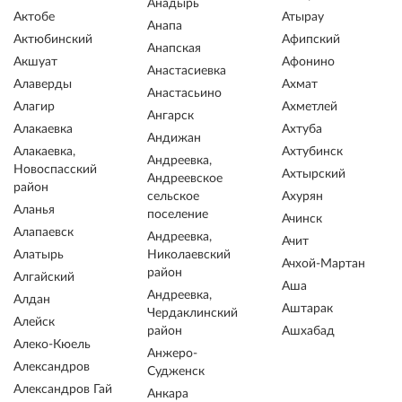
Анадырь
Актобе
Атырау
Анапа
Актюбинский
Афипский
Анапская
Акшуат
Афонино
Анастасиевка
Алаверды
Ахмат
Анастасьино
Алагир
Ахметлей
Ангарск
Алакаевка
Ахтуба
Андижан
Алакаевка,
Ахтубинск
Андреевка,
Новоспасский
Ахтырский
Андреевское
район
сельское
Ахурян
Аланья
поселение
Ачинск
Алапаевск
Андреевка,
Ачит
Алатырь
Николаевский
Ачхой-Мартан
район
Алгайский
Аша
Андреевка,
Алдан
Аштарак
Чердаклинский
Алейск
район
Ашхабад
Алеко-Кюель
Анжеро-
Александров
Судженск
Александров Гай
Анкара