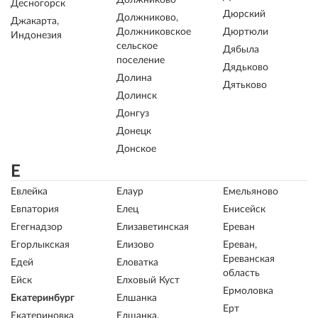
Должниково
Десногорск
Дюрский
Должниково,
Джакарта,
Должниковское
Дюртюли
Индонезия
сельское
Дябыла
поселение
Дядьково
Долина
Дятьково
Долинск
Донгуз
Донецк
Донское
Е
Евлейка
Елаур
Емельяново
Евпатория
Елец
Енисейск
Егегнадзор
Елизаветинская
Ереван
Егорлыкская
Елизово
Ереван,
Ереванская
Едей
Еловатка
область
Ейск
Елховый Куст
Ермоловка
Екатеринбург
Елшанка
Ерт
Екатериновка
Елшанка,