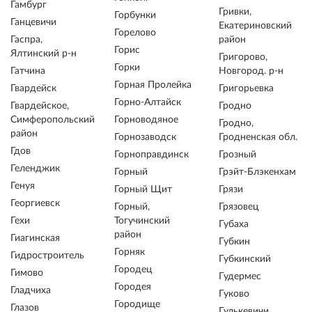
Гамбург
Гривки,
Горбунки
Ганцевичи
Екатериновский
Горелово
Гаспра,
район
Горис
Ялтинский р-н
Григорово,
Горки
Гатчина
Новгород. р-н
Горная Пролейка
Гвардейск
Григорьевка
Горно-Алтайск
Гвардейское,
Гродно
Симферопольский
Горноводяное
Гродно,
район
Горнозаводск
Гродненская обл.
Гдов
Горноправдинск
Грозный
Геленджик
Горный
Грэйт-Блэкенхам
Генуя
Горный Щит
Грязи
Георгиевск
Горный,
Грязовец
Гехи
Тогучинский
Губаха
район
Гиагинская
Губкин
Горняк
Гидростроитель
Губкинский
Городец
Гимово
Гудермес
Городея
Гладчиха
Гуково
Городище
Глазов
Гулькевичи