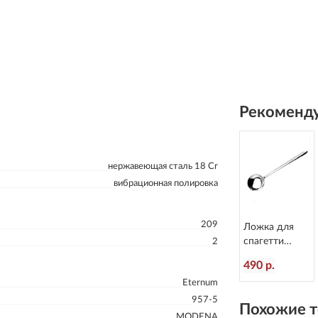
Рекоменду
нержавеющая сталь 18 Cr
вибрационная полировка
209
Ложка для
спагетти
2
Alaska
490 р.
L=213/55 мм
Eternum
Eternum 2080-
36
957-5
Похожие т
MODENA