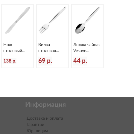
Нож
Вилка
Ложка чайная
столовый
столовая
Vesuve
Vesuve
Vesuve
L=137/46 мм
69 р.
44 р.
138 р.
L=210/100 мм
L=185/60 мм
Eternum 951-3
Eternum 951-5
Eternum 951-1
Информация
Доставка и оплата
Гарантии
Юр. лицам