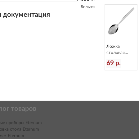
Бельгия
я документация
Ложка
столовая
Vesuve
69 р.
L=188/65 мм
Eternum 951-2
лог товаров
ые приборы Eternum
овка стола Eternum
иям Eternum