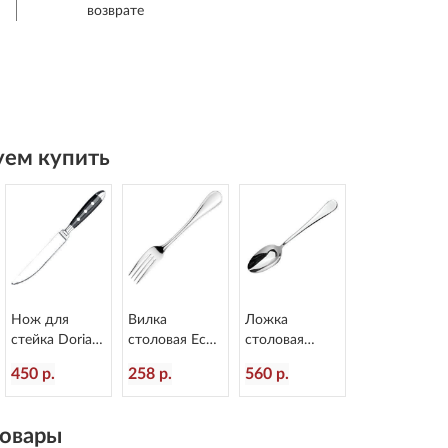
возврате
ем купить
Нож для
Вилка
Ложка
стейка Doria
столовая Eco
столовая
L=214/110 мм
Anser
Arcade
450 р.
258 р.
560 р.
Eternum 8004-
L=205/72 мм
L=207/70 мм
45
Eternum 968-1
Eternum 1620-
2
овары