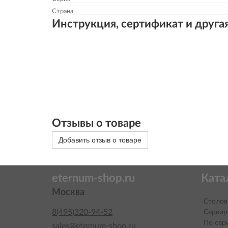
Страна
Инструкция, сертификат и друга
Отзывы о товаре
Добавить отзыв о товаре
eternum-shop.ru
Ката
Москва
Столов
8(495)320-94-52
Сервир
По сер
sales@eternum-shop.ru